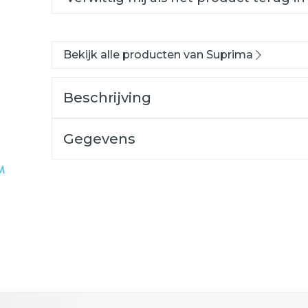
Bekijk alle producten van Suprima
Beschrijving
Gegevens
ogelijk met de tabtoets. Je kunt de carrousel oversla
n