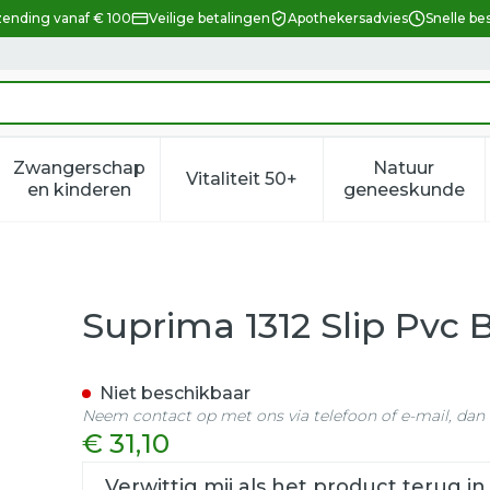
zending vanaf € 100
Veilige betalingen
Apothekersadvies
Snelle be
Zwangerschap
Natuur
Vitaliteit 50+
eid, verzorging en hygiëne categorie
enu voor Dieet, voeding en vitamines categorie
Toon submenu voor Zwangerschap en kindere
Toon submenu voor Vitalitei
Toon sub
en kinderen
geneeskunde
eed Drukknopen Wit l
Suprima 1312 Slip Pvc
Niet beschikbaar
Neem contact op met ons via telefoon of e-mail, da
€ 31,10
Verwittig mij als het product terug in