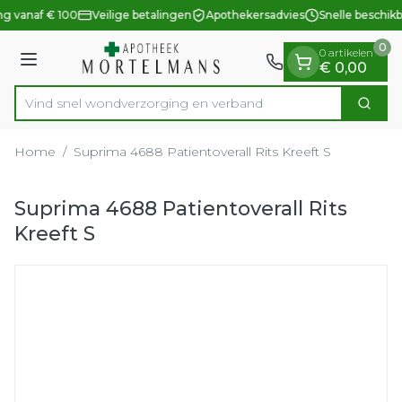
Dia 1 van 1
Ga naar de inhoud
ng vanaf € 100
Veilige betalingen
Apothekersadvies
Snelle beschik
0
0 artikelen
Menu
€ 0,00
Vind snel wondverzorging en verband
Zoek
Product, merk, categorie...
Home
/
Suprima 4688 Patientoverall Rits Kreeft S
Suprima 4688 Patientoverall Rits
Kreeft S