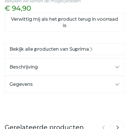
bekijken we samen de mogelijkheden.
€ 94,90
Verwittig mij als het product terug in voorraad
is
Bekijk alle producten van Suprima
Beschrijving
Gegevens
CNK
3805850
Organisaties
Bota
Gerelateerde producten
Merken
Suprima