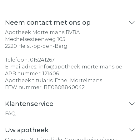
Neem contact met ons op
Apotheek Mortelmans BVBA
Mechelsesteenweg 105
2220
Heist-op-den-Berg
Telefoon:
015241267
E-mailadres:
info@
apotheek-mortelmans.be
APB nummer:
121406
Apotheek titularis:
Ethel Mortelmans
BTW nummer:
BE0808840042
Klantenservice
FAQ
Uw apotheek
Over ons
Nuttige links
Gezondheidsnieuws