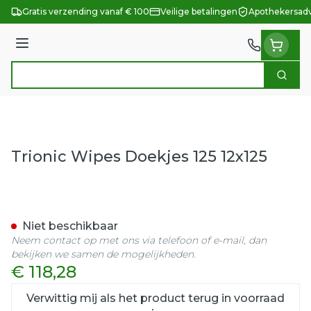
Ga naar de inhoud
Gratis verzending vanaf € 100
Veilige betalingen
Apothekersadv
Menu
Zoek
Product, merk, categorie...
Trionic Wipes Doekjes 125 12x125
Trionic Wipes Doekjes 125 
Niet beschikbaar
Neem contact op met ons via telefoon of e-mail, dan
bekijken we samen de mogelijkheden.
€ 118,28
Verwittig mij als het product terug in voorraad