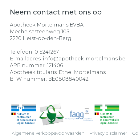
Neem contact met ons op
Apotheek Mortelmans BVBA
Mechelsesteenweg 105
2220
Heist-op-den-Berg
Telefoon:
015241267
E-mailadres:
info@
apotheek-mortelmans.be
APB nummer:
121406
Apotheek titularis:
Ethel Mortelmans
BTW nummer:
BE0808840042
Algemene verkoopsvoorwaarden
Privacy disclaimer
Co