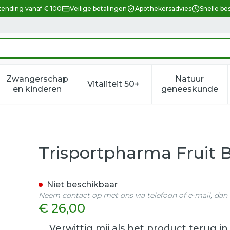
zending vanaf € 100
Veilige betalingen
Apothekersadvies
Snelle be
Zwangerschap
Natuur
Vitaliteit 50+
eid, verzorging en hygiëne categorie
enu voor Dieet, voeding en vitamines categorie
Toon submenu voor Zwangerschap en kindere
Toon submenu voor Vitalitei
Toon sub
en kinderen
geneeskunde
 Tequila 15x25g
Trisportpharma Fruit B
Niet beschikbaar
Neem contact op met ons via telefoon of e-mail, da
€ 26,00
Verwittig mij als het product terug in