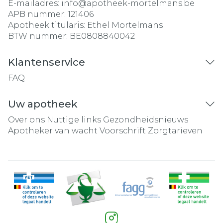
E-mailadres:
info@
apotheek-mortelmans.be
APB nummer:
121406
Apotheek titularis:
Ethel Mortelmans
BTW nummer:
BE0808840042
Klantenservice
FAQ
Uw apotheek
Over ons
Nuttige links
Gezondheidsnieuws
Apotheker van wacht
Voorschrift
Zorgtarieven