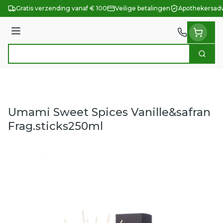
Ga naar de inhoud
Gratis verzending vanaf € 100
Veilige betalingen
Apothekersadv
Menu
Zoek
Product, merk, categorie...
Umami Sweet Spices Vanille&safran
Frag.sticks250ml