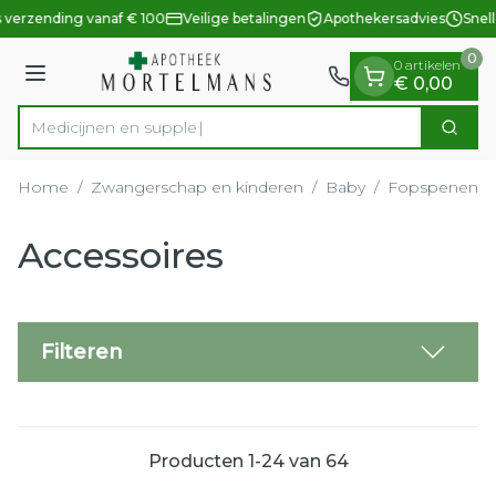
Dia 1 van 1
Ga naar de inhoud
 verzending vanaf € 100
Veilige betalingen
Apothekersadvies
Snell
0
0 artikelen
Menu
€ 0,00
Medi
Zoek
Product, merk, categorie...
Home
/
Zwangerschap en kinderen
/
Baby
/
Fopspenen en
Accessoires
Filteren
Producten
1
-
24
van
64