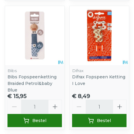
Bibs
Difrax
Bibs Fopspeenketting
Difrax Fopspeen Ketting
Braided Petrol&baby
I Love
Blue
€ 15,95
€ 8,49
Aantal
Aantal
Bestel
Bestel