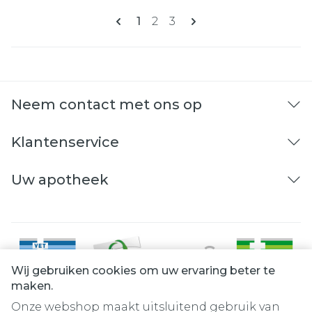
Pagina's
U lees momenteel pagina
Pagina
Pagina
1
2
3
Neem contact met ons op
Klantenservice
Uw apotheek
Wij gebruiken cookies om uw ervaring beter te
maken.
Onze webshop maakt uitsluitend gebruik van