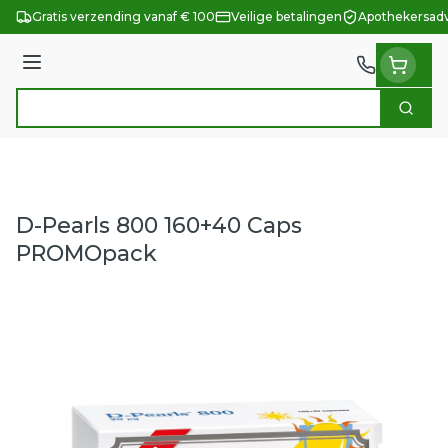
Ga naar de inhoud
Gratis verzending vanaf € 100
Veilige betalingen
Apothekersadv
Menu
Zoek
Product, merk, categorie...
D-Pearls 800 160+40 Caps
PROMOpack