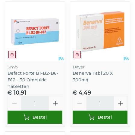
Geneesmiddel
Geneesmiddel
Smb
Bayer
Befact Forte B1-B2-B6-
Benerva Tabl 20 X
B12 - 30 Omhulde
300mg
Tabletten
€ 10,91
€ 4,49
Aantal
Aantal
Bestel
Bestel