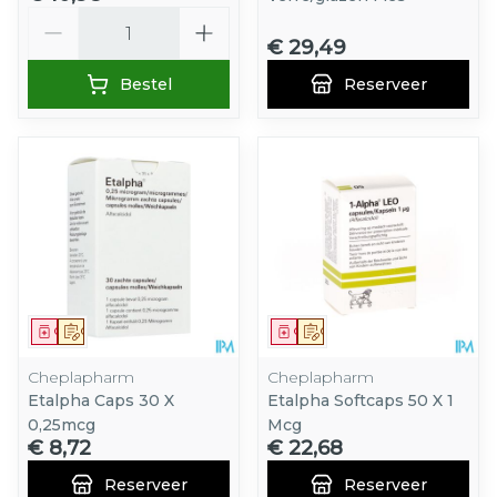
Aantal
€ 29,49
Bestel
Reserveer
Geneesmiddel
Op voorschrift
Geneesmiddel
Op voorschrift
Cheplapharm
Cheplapharm
Etalpha Caps 30 X
Etalpha Softcaps 50 X 1
0,25mcg
Mcg
€ 8,72
€ 22,68
Reserveer
Reserveer