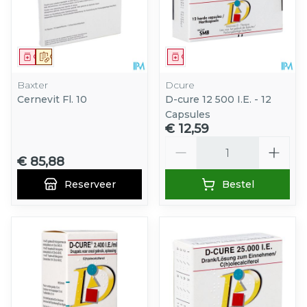
Geneesmiddel
Op voorschrift
Geneesmiddel
Baxter
Dcure
Cernevit Fl. 10
D-cure 12 500 I.E. - 12
Capsules
€ 12,59
Aantal
€ 85,88
Reserveer
Bestel