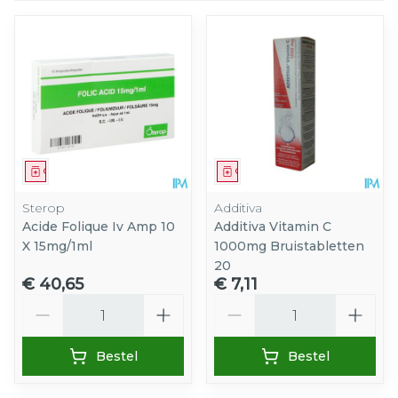
Geneesmiddel
Geneesmiddel
Sterop
Additiva
Acide Folique Iv Amp 10
Additiva Vitamin C
X 15mg/1ml
1000mg Bruistabletten
20
€ 40,65
€ 7,11
Aantal
Aantal
Bestel
Bestel