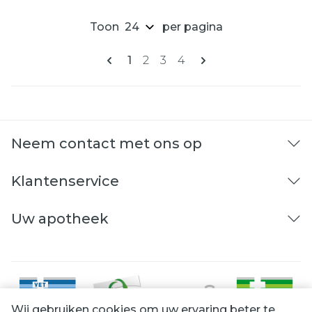
Toon
per pagina
Pagina's
U lees momenteel pagina
Pagina
Pagina
Pagina
1
2
3
4
Neem contact met ons op
Klantenservice
Uw apotheek
Wij gebruiken cookies om uw ervaring beter te