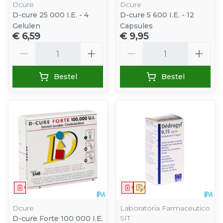
Dcure
Dcure
D-cure 25 000 I.E. - 4
D-cure 5 600 I.E. - 12
Gelulen
Capsules
€ 6,59
€ 9,95
Aantal
Aantal
Bestel
Bestel
Geneesmiddel
Geneesmiddel
Op voorschrift
Dcure
Laboratoria Farmaceutico
SIT
D-cure Forte 100 000 I.E.