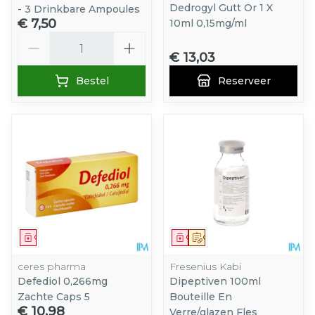
Dedrogyl Gutt Or 1 X
- 3 Drinkbare Ampoules
€ 7,50
10ml 0,15mg/ml
Aantal
€ 13,03
Bestel
Reserveer
Geneesmiddel
Geneesmiddel
Op voorschrift
ceres pharma
Fresenius Kabi
Defediol 0,266mg
Dipeptiven 100ml
Zachte Caps 5
Bouteille En
€ 10,98
Verre/glazen Fles