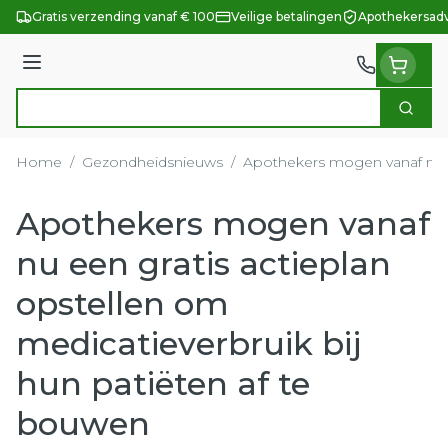
Ga naar de inhoud
Gratis verzending vanaf € 100
Veilige betalingen
Apothekersadv
Menu
Zoek
Product, merk, categorie...
Home
/
Gezondheidsnieuws
/
Apothekers mogen vanaf nu ee
Apothekers mogen vanaf
nu een gratis actieplan
opstellen om
medicatieverbruik bij
hun patiëten af te
bouwen