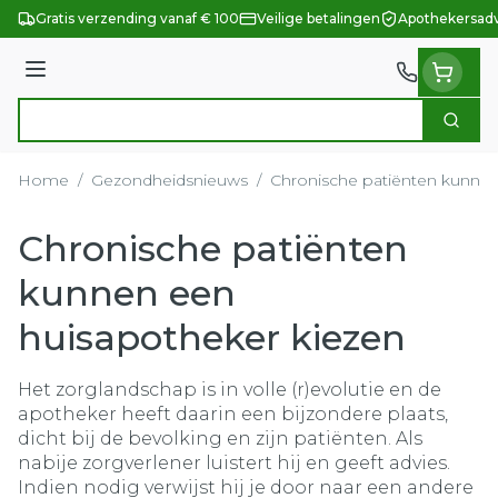
Ga naar de inhoud
Gratis verzending vanaf € 100
Veilige betalingen
Apothekersadv
Menu
Zoek
Product, merk, categorie...
Home
/
Gezondheidsnieuws
/
Chronische patiënten kunnen
Chronische patiënten
kunnen een
huisapotheker kiezen
Het zorglandschap is in volle (r)evolutie en de
apotheker heeft daarin een bijzondere plaats,
dicht bij de bevolking en zijn patiënten. Als
nabije zorgverlener luistert hij en geeft advies.
Indien nodig verwijst hij je door naar een andere