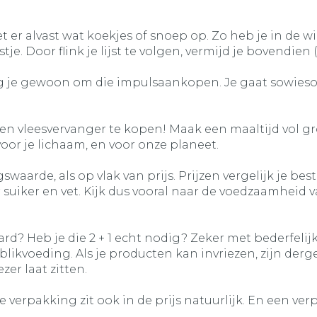
zet er alvast wat koekjes of snoep op. Zo heb je in de
tje. Door flink je lijst te volgen, vermijd je bovendi
g je gewoon om die impulsaankopen. Je gaat sowieso 
 een vleesvervanger te kopen! Maak een maaltijd vol groe
or je lichaam, en voor onze planeet.
waarde, als op vlak van prijs. Prijzen vergelijk je bes
iker en vet. Kijk dus vooral naar de voedzaamheid va
ard? Heb je die 2 + 1 echt nodig? Zeker met bederfelij
 blikvoeding. Als je producten kan invriezen, zijn derg
er laat zitten.
die verpakking zit ook in de prijs natuurlijk. En een