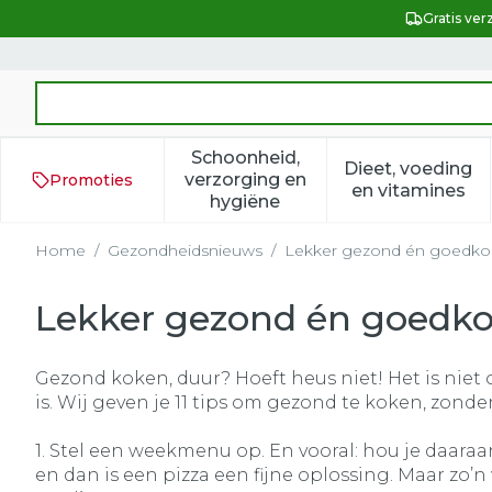
Ga naar de inhoud
Gratis ver
Product, merk, categorie...
Schoonheid,
Dieet, voeding
verzorging en
Promoties
Toon submenu voor Schoonh
Toon subm
en vitamines
hygiëne
Home
/
Gezondheidsnieuws
/
Lekker gezond én goedkoop
Lekker gezond én goedkoo
Gezond koken, duur? Hoeft heus niet! Het is nie
is. Wij geven je 11 tips om gezond te koken, zond
1. Stel een weekmenu op. En vooral: hou je daaraa
en dan is een pizza een fijne oplossing. Maar zo’n