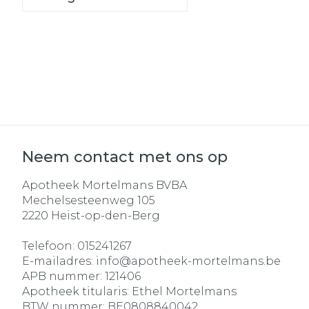
Neem contact met ons op
Apotheek Mortelmans BVBA
Mechelsesteenweg 105
2220
Heist-op-den-Berg
Telefoon:
015241267
E-mailadres:
info@
apotheek-mortelmans.be
APB nummer:
121406
Apotheek titularis:
Ethel Mortelmans
BTW nummer:
BE0808840042