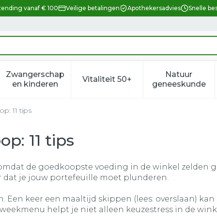
zending vanaf € 100
Veilige betalingen
Apothekersadvies
Snelle be
Zwangerschap
Natuur
Vitaliteit 50+
eid, verzorging en hygiëne categorie
enu voor Dieet, voeding en vitamines categorie
Toon submenu voor Zwangerschap en kindere
Toon submenu voor Vitalitei
Toon sub
en kinderen
geneeskunde
: 11 tips
p: 11 tips
t omdat de goedkoopste voeding in de winkel zelden 
er dat je jouw portefeuille moet plunderen.
n. Een keer een maaltijd skippen (lees: overslaan) kan
 weekmenu helpt je niet alleen keuzestress in de wink