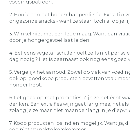
voedingspatroon.
2. Hou je aan het boodschappenlijstje. Extra tip: 
ongezonde snacks - want ze staan toch al op je lijs
3. Winkel niet met een lege maag. Want dan vraa
door je hongergevoel laat leiden.
4. Eet eens vegetarisch. Je hoeft zelfs niet per se
dag nodig? Het is daarnaast ook nog eens goed vo
5. Vergelijk het aanbod. Zowel op vlak van voedings
ook op: goedkope producten bevatten vaak meer su
honger hebt.
6. Let goed op met promoties. Zijn ze het écht wa
denken. Een extra fles wijn gaat lang mee, net als
zolang je ze maar niet maandenlang in je diepvriez
7. Koop producten los indien mogelijk. Want ja, 
een niet-verpakte komkommer.