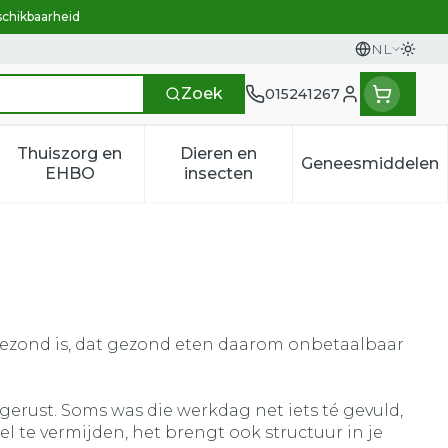
schikbaarheid
NL
Overs
Talen
Zoek
015241267
Klant menu
Thuiszorg en
Dieren en
Geneesmiddelen
n categorie
t 50+ categorie
menu voor Natuur geneeskunde categorie
Toon submenu voor Thuiszorg en EHBO categ
Toon submenu voor Dieren e
Toon sub
EHBO
insecten
gezond is, dat gezond eten daarom onbetaalbaar
 gerust. Soms was die werkdag net iets té gevuld,
el te vermijden, het brengt ook structuur in je