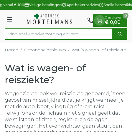
Dia 1 van 1
Ga naar de inhoud
g vanaf € 100
Veilige betalingen
Apothekersadvies
Snelle beschikb
0
0 artikelen
Menu
€ 0,00
Vind snel wondverzorging en
Zoek
Product, merk, categorie...
Home
/
Gezondheidsnieuws
/
Wat is wagen- of reisziekte?
Wat is wagen- of
reisziekte?
Wagenziekte, ook wel reisziekte genoemd, is een
gevoel van misselijkheid dat je krijgt wanneer je
met de auto, boot, vliegtuig of trein reist.
Terwijl ons onderlichaam het signaal geeft dat
we stilstaan of zitten, registreren de ogen
bewegingen. Het evenwichtsorgaan stuurt dan