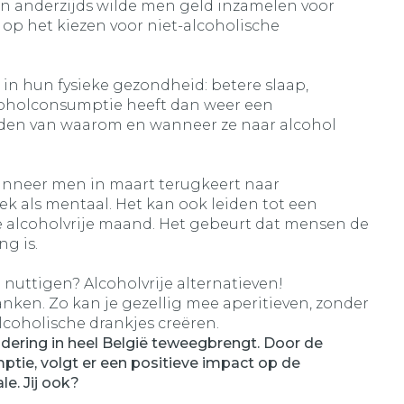
en anderzijds wilde men geld inzamelen voor
op het kiezen voor niet-alcoholische
 in hun fysieke gezondheid: betere slaap,
lcoholconsumptie heeft dan weer een
rden van waarom en wanneer ze naar alcohol
wanneer men in maart terugkeert naar
ek als mentaal. Het kan ook leiden tot een
de alcoholvrije maand. Het gebeurt dat mensen de
ng is.
 nuttigen? Alcoholvrije alternatieven!
anken. Zo kan je gezellig mee aperitieven, zonder
-alcoholische drankjes creëren.
andering in heel België teweegbrengt. Door de
tie, volgt er een positieve impact op de
e. Jij ook?