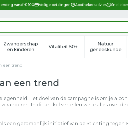
zending vanaf € 100
Veilige betalingen
Apothekersadvies
Snelle be
Zwangerschap
Natuur
Vitaliteit 50+
eid, verzorging en hygiëne categorie
enu voor Dieet, voeding en vitamines categorie
Toon submenu voor Zwangerschap en kindere
Toon submenu voor Vitalitei
Toon sub
en kinderen
geneeskunde
n een trend
an een trend
ngelegenheid. Het doel van de campagne is om je alco
e veranderen. In dit artikel vertellen we je alles ove
als een gezamenlijk initiatief van de Stichting tegen