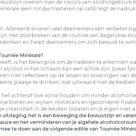
ustzijn creëren over de risico's van alcoholgebruik 
érale (een rondje trakteren op café) legt de nadruk 
n. Allereerst ervaren veel deelnemers een verbetering
ijn. Het doorbreken van de routine van dagelijkse a
 nadenken en helpt deelnemers om zich bewust te wo
 Tournée Minérale?
 heeft, is het belangrijk om de nadelen te erkennen 
 alcohol in het lichaam kan een schok zijn, zowel fysi
 men niet reflecteert op de lessen en ervaringen van 
tra glaasje te drinken, wat uiteraard niet de bedoeli
 het achteraf ook vol te houden om minder alcohol te
je bieren en wijnen, mocktails en (gezondere) frisdr
je creativiteit in de keuken loslaten en je eigen niet
se uitdaging; het is een beweging die bewustzijn en ver
auze en het verminderen van je algehele alcoholconsump
 mee te doen aan de volgende editie van Tournée Minéral