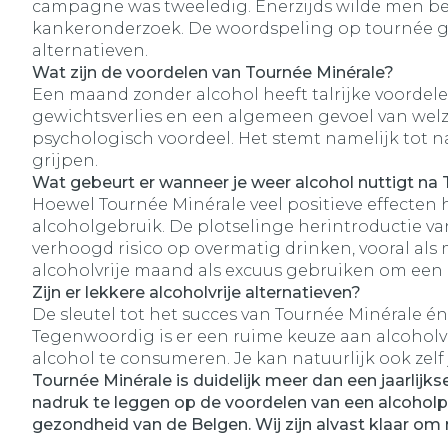
campagne was tweeledig. Enerzijds wilde men bew
kankeronderzoek. De woordspeling op tournée gén
alternatieven.
Wat zijn de voordelen van Tournée Minérale?
Een maand zonder alcohol heeft talrijke voordele
gewichtsverlies en een algemeen gevoel van welz
psychologisch voordeel. Het stemt namelijk tot
grijpen.
Wat gebeurt er wanneer je weer alcohol nuttigt na
Hoewel Tournée Minérale veel positieve effecten
alcoholgebruik. De plotselinge herintroductie van
verhoogd risico op overmatig drinken, vooral als
alcoholvrije maand als excuus gebruiken om een ex
Zijn er lekkere alcoholvrije alternatieven?
De sleutel tot het succes van Tournée Minérale én
Tegenwoordig is er een ruime keuze aan alcoholvri
alcohol te consumeren. Je kan natuurlijk ook zelf 
Tournée Minérale is duidelijk meer dan een jaarlijk
nadruk te leggen op de voordelen van een alcoholp
gezondheid van de Belgen. Wij zijn alvast klaar om