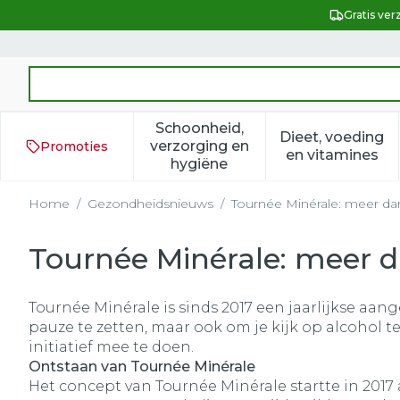
Ga naar de inhoud
Gratis ver
Product, merk, categorie...
Schoonheid,
Dieet, voeding
verzorging en
Promoties
Toon submenu voor Schoonh
Toon subm
en vitamines
hygiëne
Home
/
Gezondheidsnieuws
/
Tournée Minérale: meer da
Tournée Minérale: meer d
Tournée Minérale is sinds 2017 een jaarlijkse aa
pauze te zetten, maar ook om je kijk op alcohol t
initiatief mee te doen.
Ontstaan van Tournée Minérale
Het concept van Tournée Minérale startte in 2017 