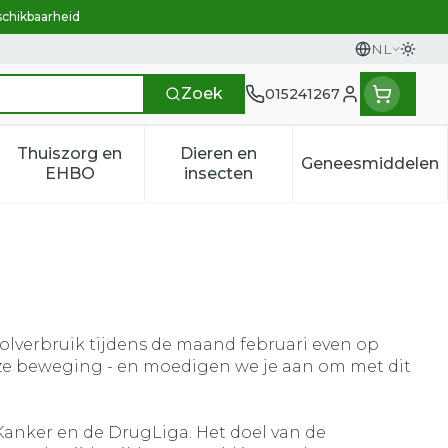
schikbaarheid
NL
Overs
Talen
Zoek
015241267
Klant menu
Thuiszorg en
Dieren en
Geneesmiddelen
n categorie
t 50+ categorie
menu voor Natuur geneeskunde categorie
Toon submenu voor Thuiszorg en EHBO categ
Toon submenu voor Dieren e
Toon sub
EHBO
insecten
holverbruik tijdens de maand februari even op
r deze beweging - en moedigen we je aan om met dit
 Kanker en de DrugLiga. Het doel van de