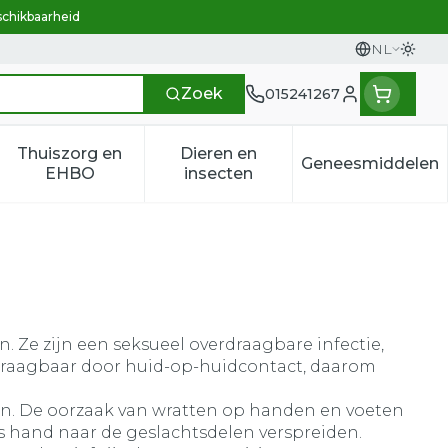
schikbaarheid
NL
Overs
Talen
Zoek
015241267
Klant menu
Thuiszorg en
Dieren en
Geneesmiddelen
n categorie
t 50+ categorie
menu voor Natuur geneeskunde categorie
Toon submenu voor Thuiszorg en EHBO categ
Toon submenu voor Dieren e
Toon sub
EHBO
insecten
 Ze zijn een seksueel overdraagbare infectie,
rdraagbaar door huid-op-huidcontact, daarom
oon. De oorzaak van wratten op handen en voeten
s hand naar de geslachtsdelen verspreiden.