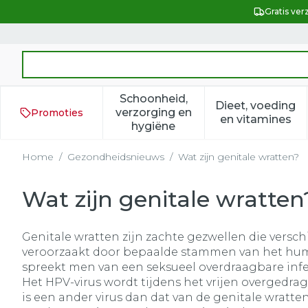
Ga naar de inhoud
Gratis ver
Product, merk, categorie...
Schoonheid,
Dieet, voeding
verzorging en
Promoties
Toon submenu voor Schoonh
Toon subm
en vitamines
hygiëne
Home
/
Gezondheidsnieuws
/
Wat zijn genitale wratten?
Wat zijn genitale wratten
Genitale wratten zijn zachte gezwellen die versc
veroorzaakt door bepaalde stammen van het huma
spreekt men van een seksueel overdraagbare infect
Het HPV-virus wordt tijdens het vrijen overgedra
is een ander virus dan dat van de genitale wratt