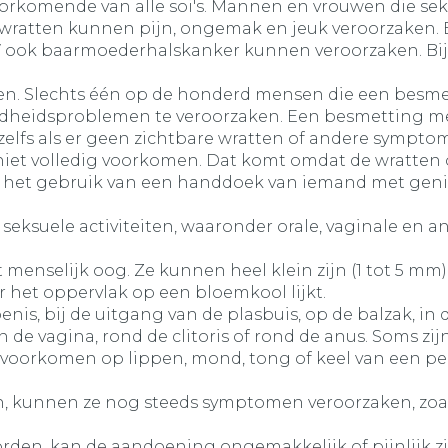
rkomende van alle soi's. Mannen en vrouwen die seksu
e wratten kunnen pijn, ongemak en jeuk veroorzaken. E
ook baarmoederhalskanker kunnen veroorzaken. Bij 
ratten. Slechts één op de honderd mensen die een besm
ndheidsproblemen te veroorzaken. Een besmetting met H
zelfs als er geen zichtbare wratten of andere symptom
niet volledig voorkomen. Dat komt omdat de wratten
or het gebruik van een handdoek van iemand met geni
eksuele activiteiten, waaronder orale, vaginale en ana
t menselijk oog. Ze kunnen heel klein zijn (1 tot 5 mm)
r het oppervlak op een bloemkool lijkt.
, bij de uitgang van de plasbuis, op de balzak, in de 
 de vagina, rond de clitoris of rond de anus. Soms zij
orkomen op lippen, mond, tong of keel van een per
, kunnen ze nog steeds symptomen veroorzaken, zoals: 
orden, kan de aandoening ongemakkelijk of pijnlijk zi