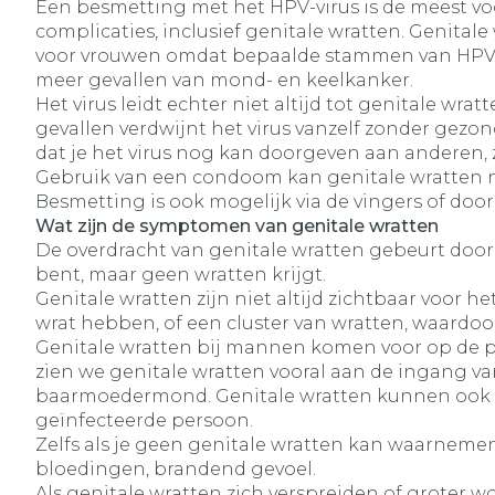
Een besmetting met het HPV-virus is de meest voo
complicaties, inclusief genitale wratten. Genital
voor vrouwen omdat bepaalde stammen van HPV 
meer gevallen van mond- en keelkanker.
Het virus leidt echter niet altijd tot genitale w
gevallen verdwijnt het virus vanzelf zonder gezo
dat je het virus nog kan doorgeven aan anderen, 
Gebruik van een condoom kan genitale wratten 
Besmetting is ook mogelijk via de vingers of do
Wat zijn de symptomen van genitale wratten
De overdracht van genitale wratten gebeurt door s
bent, maar geen wratten krijgt.
Genitale wratten zijn niet altijd zichtbaar voor he
wrat hebben, of een cluster van wratten, waardoo
Genitale wratten bij mannen komen voor op de penis
zien we genitale wratten vooral aan de ingang van
baarmoedermond. Genitale wratten kunnen ook vo
geïnfecteerde persoon.
Zelfs als je geen genitale wratten kan waarnemen
bloedingen, brandend gevoel.
Als genitale wratten zich verspreiden of groter w