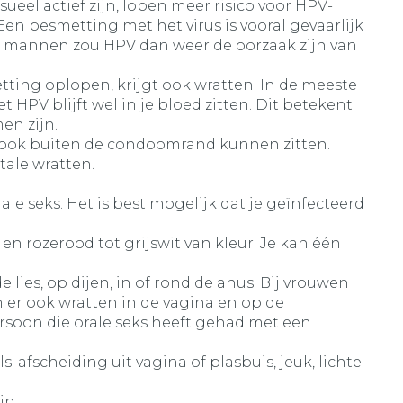
eel actief zijn, lopen meer risico voor HPV-
en besmetting met het virus is vooral gevaarlijk
mannen zou HPV dan weer de oorzaak zijn van
etting oplopen, krijgt ook wratten. In de meeste
PV blijft wel in je bloed zitten. Dit betekent
en zijn.
 ook buiten de condoomrand kunnen zitten.
tale wratten.
le seks. Het is best mogelijk dat je geïnfecteerd
 en rozerood tot grijswit van kleur. Je kan één
lies, op dijen, in of rond de anus. Bij vrouwen
n er ook wratten in de vagina en op de
soon die orale seks heeft gehad met een
afscheiding uit vagina of plasbuis, jeuk, lichte
jn.