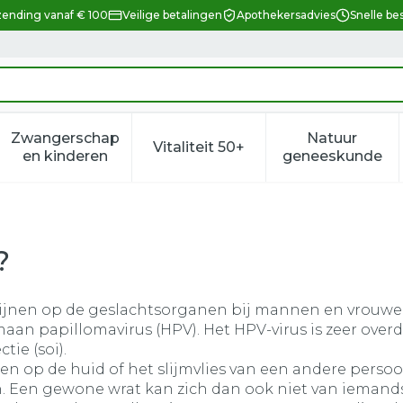
zending vanaf € 100
Veilige betalingen
Apothekersadvies
Snelle be
Zwangerschap
Natuur
Vitaliteit 50+
eid, verzorging en hygiëne categorie
enu voor Dieet, voeding en vitamines categorie
Toon submenu voor Zwangerschap en kindere
Toon submenu voor Vitalitei
Toon sub
en kinderen
geneeskunde
?
hijnen op de geslachtsorganen bij mannen en vrouwen.
an papillomavirus (HPV). Het HPV-virus is zeer ove
ie (soi).
gen op de huid of het slijmvlies van een andere pers
en. Een gewone wrat kan zich dan ook niet van iemand