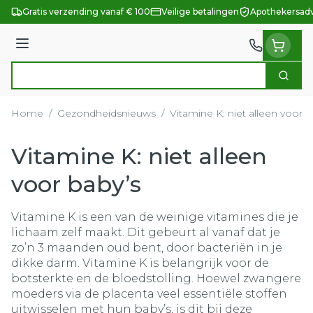
Ga naar de inhoud
Gratis verzending vanaf € 100
Veilige betalingen
Apothekersadv
Menu
Zoek
Product, merk, categorie...
Home
/
Gezondheidsnieuws
/
Vitamine K: niet alleen voor b
Vitamine K: niet alleen
voor baby’s
Vitamine K is een van de weinige vitamines die je
lichaam zelf maakt. Dit gebeurt al vanaf dat je
zo’n 3 maanden oud bent, door bacteriën in je
dikke darm. Vitamine K is belangrijk voor de
botsterkte en de bloedstolling. Hoewel zwangere
moeders via de placenta veel essentiële stoffen
uitwisselen met hun baby’s, is dit bij deze