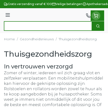
Ga naar de inhoud
Gratis verzending vanaf € 100
Veilige betalingen
Apothekersadv
Menu
Zoek
Product, merk, categorie...
Home
/
Gezondheidsnieuws
/
Thuisgezondheidszorg
Thuisgezondheidszorg
In vertrouwen verzorgd
Zomer of winter, iedereen wil zich graag vlot en
zelfzeker verplaatsen. Een mobiliteitshulpmiddel
kan hiervoor de geknipte oplossing zijn.
Rolstoelen en rollators worden zowel te huur als
te koop aangeboden bij je huisapotheker. Soms
weet je immers niet onmiddellijk of dit voor jou
de beste en meest comfortabele oplossing is. Of