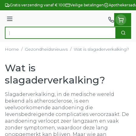
Ga naar de inhoud
Gratis verzending vanaf € 100
Veilige betalingen
Apothekersadv
Menu
Zoek
Product, merk, categorie...
Home
/
Gezondheidsnieuws
/
Wat is slagaderverkalking?
Wat is
slagaderverkalking?
Slagaderverkalking, in de medische wereld
bekend als atherosclerose, is een
veelvoorkomende aandoening die
levensbedreigende complicaties veroorzaakt. De
aandoening verloopt zeer langzaam en vaak
zonder symptomen, waardoor deze lang
onopgemerkt kan blijven. Maar wie aan