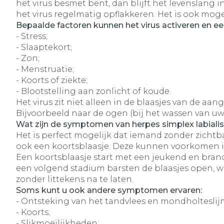
het virus besmet bent, dan blijft het levenslang
het virus regelmatig opflakkeren. Het is ook mog
Bepaalde factoren kunnen het virus activeren en een
- Stress;
- Slaaptekort;
- Zon;
- Menstruatie;
- Koorts of ziekte;
- Blootstelling aan zonlicht of koude.
Het virus zit niet alleen in de blaasjes van de a
Bijvoorbeeld naar de ogen (bij het wassen van uw g
Wat zijn de symptomen van herpes simplex labiali
Het is perfect mogelijk dat iemand zonder zicht
ook een koortsblaasje. Deze kunnen voorkomen in
Een koortsblaasje start met een jeukend en brande
een volgend stadium barsten de blaasjes open, waa
zonder littekens na te laten.
Soms kunt u ook andere symptomen ervaren:
- Ontsteking van het tandvlees en mondholteslijm
- Koorts;
- Slikmoeilijkheden;