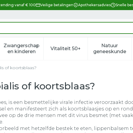
zending vanaf € 100
Veilige betalingen
Apothekersadvies
Snelle be
Zwangerschap
Natuur
Vitaliteit 50+
eid, verzorging en hygiëne categorie
enu voor Dieet, voeding en vitamines categorie
Toon submenu voor Zwangerschap en kindere
Toon submenu voor Vitalitei
Toon sub
en kinderen
geneeskunde
lis of koortsblaas?
ialis of koortsblaas?
es, is een besmettelijke virale infectie veroorzaakt do
ksel en manifesteert zich als koortsblaasjes op en ro
ee op de drie mensen met dit virus besmet (met vaak
e.
beeld met hetzelfde bestek te eten, lippenbalsem te 