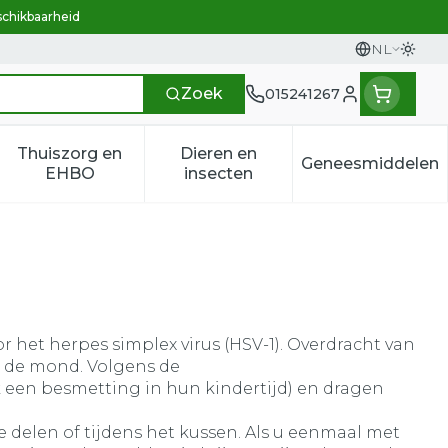
schikbaarheid
NL
Overs
Talen
Zoek
015241267
Klant menu
Thuiszorg en
Dieren en
Geneesmiddelen
n categorie
t 50+ categorie
menu voor Natuur geneeskunde categorie
Toon submenu voor Thuiszorg en EHBO categ
Toon submenu voor Dieren e
Toon sub
EHBO
insecten
or het herpes simplex virus (HSV-1). Overdracht van
nd de mond. Volgens de
 een besmetting in hun kindertijd) en dragen
delen of tijdens het kussen. Als u eenmaal met