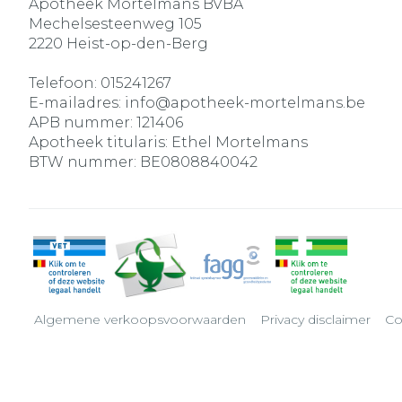
Apotheek Mortelmans BVBA
Mechelsesteenweg 105
2220
Heist-op-den-Berg
Telefoon:
015241267
E-mailadres:
info@
apotheek-mortelmans.be
APB nummer:
121406
Apotheek titularis:
Ethel Mortelmans
BTW nummer:
BE0808840042
Algemene verkoopsvoorwaarden
Privacy disclaimer
Co