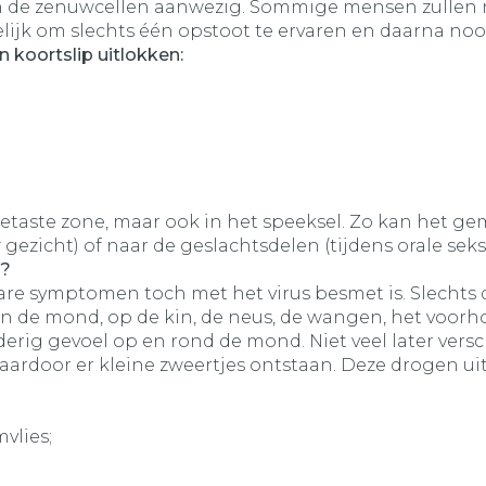
 in de zenuwcellen aanwezig. Sommige mensen zullen no
elijk om slechts één opstoot te ervaren en daarna noo
 koortslip uitlokken:
angetaste zone, maar ook in het speeksel. Zo kan het 
ezicht) of naar de geslachtsdelen (tijdens orale seks)
s?
bare symptomen toch met het virus besmet is. Slecht
 de mond, op de kin, de neus, de wangen, het voorho
rig gevoel op en rond de mond. Niet veel later versch
rdoor er kleine zweertjes ontstaan. Deze drogen uit e
vlies;