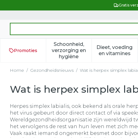
Ga naar de inhoud
Gratis ver
Product, merk, categorie...
Schoonheid,
Dieet, voeding
verzorging en
Promoties
Toon submenu voor Schoonh
Toon subm
en vitamines
hygiëne
Home
/
Gezondheidsnieuws
/
Wat is herpex simplex labia
Wat is herpex simplex lab
Herpes simplex labialis, ook bekend als orale herp
het virus gebeurt door direct contact of via spee
Wereldgezondheidsorganisatie zijn wereldwijd tw
het vervolgens de rest van hun leven met zich me
Vaak raakt iemand ongemerkt besmet door bijvoor