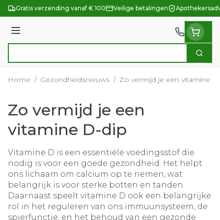
Ga naar de inhoud
Gratis verzending vanaf € 100
Veilige betalingen
Apothekersadv
Menu
Zoek
Product, merk, categorie...
Home
/
Gezondheidsnieuws
/
Zo vermijd je een vitamine D
Zo vermijd je een
vitamine D-dip
Vitamine D is een essentiële voedingsstof die
nodig is voor een goede gezondheid. Het helpt
ons lichaam om calcium op te nemen, wat
belangrijk is voor sterke botten en tanden.
Daarnaast speelt vitamine D ook een belangrijke
rol in het reguleren van ons immuunsysteem, de
spierfunctie, en het behoud van een gezonde