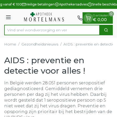
Dia 1 van 1
Ga naar de inhoud
g vanaf € 100
Veilige betalingen
Apothekersadvies
Snelle beschikb
0
0 artikelen
Menu
€ 0,00
Vind snel wondverzorging
Zoek
Product, merk, categorie...
Home
/
Gezondheidsnieuws
/
AIDS : preventie en detectie v
AIDS : preventie en
detectie voor alles !
In België werden 28.051 personen seropositief
gediagnosticeerd. Gemiddeld vernemen drie
personen per dag zij het virus hebben. Daarbij
wordt gesteld dat 1 seropositieve persoon op 5
niet weet dat zij het virus dragen. Preventie en
opsporing zijn prioritair bij het bestrijden van de