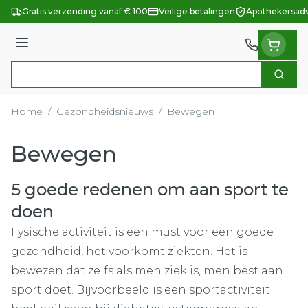
Ga naar de inhoud
Gratis verzending vanaf € 100
Veilige betalingen
Apothekersadv
Menu
Zoek
Product, merk, categorie...
Home
/
Gezondheidsnieuws
/
Bewegen
Bewegen
5 goede redenen om aan sport te
doen
Fysische activiteit is een must voor een goede
gezondheid, het voorkomt ziekten. Het is
bewezen dat zelfs als men ziek is, men best aan
sport doet. Bijvoorbeeld is een sportactiviteit