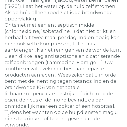
met koel, maar geen ijskoud, water behandelen
(15-20°). Laat het water op de huid zelf stromen.
Als de huid alleen rood ziet is de brandwonde
oppervlakkig.
Ontsmet met een antiseptisch middel
(chlorhexidine, isobetadine,…) dat niet prikt, en
herhaal dit twee maal per dag. Indien nodig kan
men ook vette kompressen, ‘tulle gras’,
aanbrengen. Na het reinigen van de wonde kunt
u een dikke laag antiseptische en cicatriserende
zalf aanbrengen (flammazine, Flamigel,…). Uw
apotheker zal u zeker de best aangepaste
producten aanraden ! Wees zeker dat u in orde
bent met de inenting tegen tetanos. Indien de
brandwonde 10% van het totale
lichaamsoppervlakte bestrijkt of zich rond de
ogen, de neus of de mond bevindt, ga dan
onmiddellijk naar een dokter of een hospitaal.
Tijdens het wachten op de hulpdiensten mag u
niets te drinken of te eten geven aan de
verwonde.