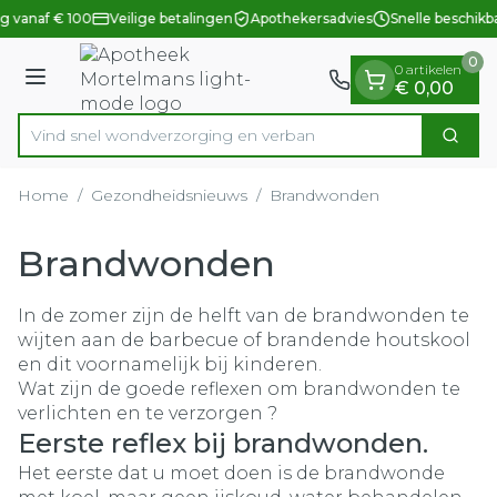
Dia 1 van 1
Ga naar de inhoud
g vanaf € 100
Veilige betalingen
Apothekersadvies
Snelle beschikb
0
0 artikelen
Menu
€ 0,00
Vind snel wondverzorging en v
Zoek
Product, merk, categorie...
Home
/
Gezondheidsnieuws
/
Brandwonden
Brandwonden
In de zomer zijn de helft van de brandwonden te
wijten aan de barbecue of brandende houtskool
en dit voornamelijk bij kinderen.
Wat zijn de goede reflexen om brandwonden te
verlichten en te verzorgen ?
Eerste reflex bij brandwonden.
Het eerste dat u moet doen is de brandwonde