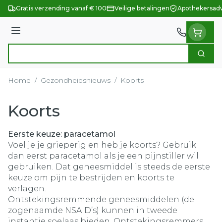
Ga naar de inhoud
Gratis verzending vanaf € 100
Veilige betalingen
Apothekersadv
Menu
Zoek
Product, merk, categorie...
Home
/
Gezondheidsnieuws
/
Koorts
Koorts
Eerste keuze: paracetamol
Voel je je grieperig en heb je koorts? Gebruik
dan eerst paracetamol als je een pijnstiller wil
gebruiken. Dat geneesmiddel is steeds de eerste
keuze om pijn te bestrijden en koorts te
verlagen.
Ontstekingsremmende geneesmiddelen (de
zogenaamde NSAID’s) kunnen in tweede
instantie soelaas bieden. Ontstekingsremmers