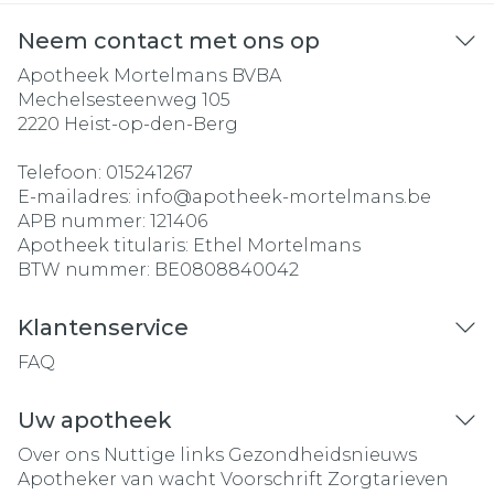
Neem contact met ons op
Apotheek Mortelmans BVBA
Mechelsesteenweg 105
2220
Heist-op-den-Berg
Telefoon:
015241267
E-mailadres:
info@
apotheek-mortelmans.be
APB nummer:
121406
Apotheek titularis:
Ethel Mortelmans
BTW nummer:
BE0808840042
Klantenservice
FAQ
Uw apotheek
Over ons
Nuttige links
Gezondheidsnieuws
Apotheker van wacht
Voorschrift
Zorgtarieven