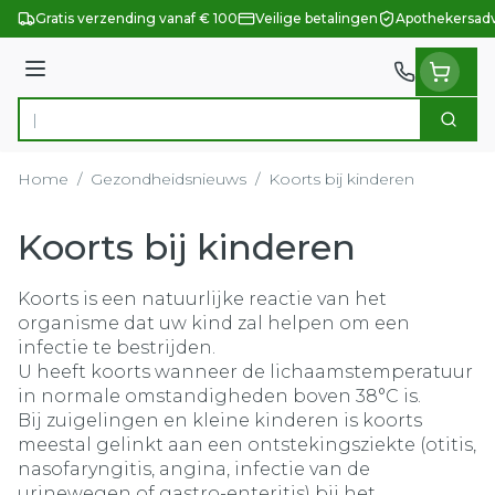
Ga naar de inhoud
Gratis verzending vanaf € 100
Veilige betalingen
Apothekersadv
Menu
Zoek
Product, merk, categorie...
Home
/
Gezondheidsnieuws
/
Koorts bij kinderen
Koorts bij kinderen
Koorts is een natuurlijke reactie van het
organisme dat uw kind zal helpen om een
infectie te bestrijden.
U heeft koorts wanneer de lichaamstemperatuur
in normale omstandigheden boven 38°C is.
Bij zuigelingen en kleine kinderen is koorts
meestal gelinkt aan een ontstekingsziekte (otitis,
nasofaryngitis, angina, infectie van de
urinewegen of gastro-enteritis) bij het