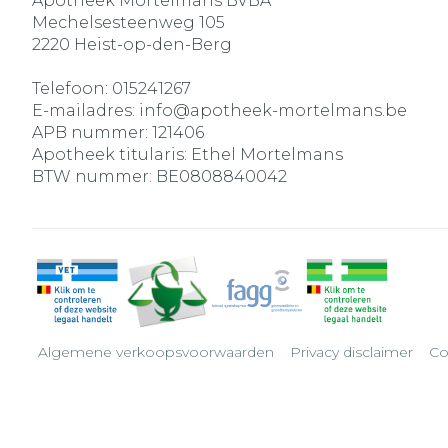
Apotheek Mortelmans BVBA
Mechelsesteenweg 105
2220
Heist-op-den-Berg
Telefoon:
015241267
E-mailadres:
info@
apotheek-mortelmans.be
APB nummer:
121406
Apotheek titularis:
Ethel Mortelmans
BTW nummer:
BE0808840042
Algemene verkoopsvoorwaarden
Privacy disclaimer
Co