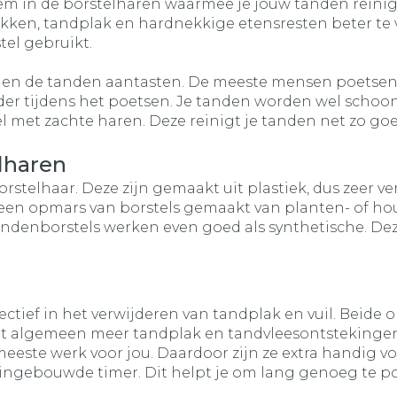
hem in de borstelharen waarmee je jouw tanden reinigt
kken, tandplak en hardnekkige etensresten beter te v
tel gebruikt.
en de tanden aantasten. De meeste mensen poetsen
r tijdens het poetsen. Je tanden worden wel schoon,
 met zachte haren. Deze reinigt je tanden net zo goe
elharen
telhaar. Deze zijn gemaakt uit plastiek, dus zeer ve
n een opmars van borstels gemaakt van planten- of hout
andenborstels werken even goed als synthetische. Dez
ectief in het verwijderen van tandplak en vuil. Beide
het algemeen meer tandplak en tandvleesontstekinge
eeste werk voor jou. Daardoor zijn ze extra handig v
 ingebouwde timer. Dit helpt je om lang genoeg te p