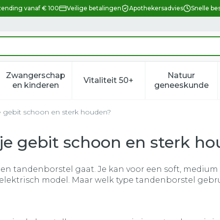
zending vanaf € 100
Veilige betalingen
Apothekersadvies
Snelle be
Zwangerschap
Natuur
Vitaliteit 50+
eid, verzorging en hygiëne categorie
enu voor Dieet, voeding en vitamines categorie
Toon submenu voor Zwangerschap en kindere
Toon submenu voor Vitalitei
Toon sub
en kinderen
geneeskunde
e gebit schoon en sterk houden?
je gebit schoon en sterk h
en tandenborstel gaat. Je kan voor een soft, medium o
ektrisch model. Maar welk type tandenborstel gebru