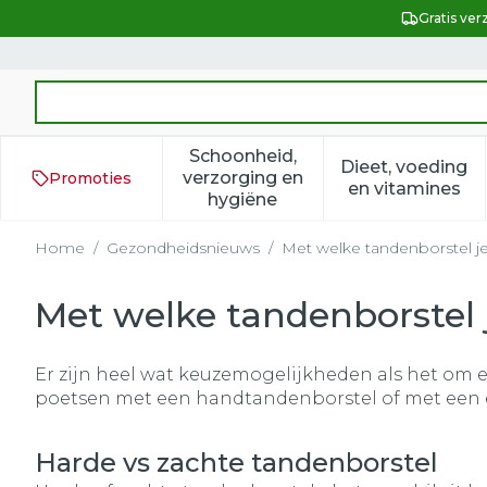
Ga naar de inhoud
Gratis ver
Product, merk, categorie...
Schoonheid,
Dieet, voeding
verzorging en
Promoties
Toon submenu voor Schoonh
Toon subm
en vitamines
hygiëne
Home
/
Gezondheidsnieuws
/
Met welke tandenborstel j
Met welke tandenborstel 
Er zijn heel wat keuzemogelijkheden als het om e
poetsen met een handtandenborstel of met een el
Harde vs zachte tandenborstel