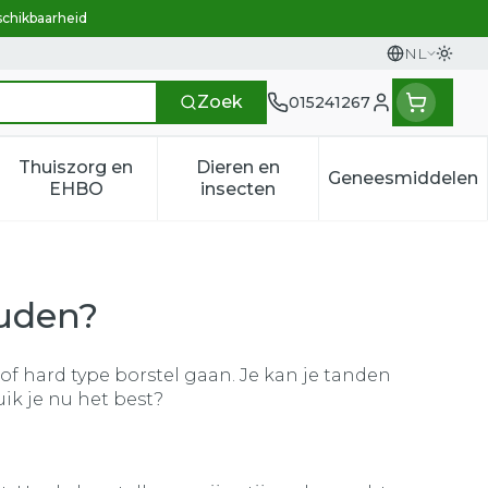
schikbaarheid
NL
Overs
Talen
Zoek
015241267
Klant menu
Thuiszorg en
Dieren en
Geneesmiddelen
n categorie
t 50+ categorie
menu voor Natuur geneeskunde categorie
Toon submenu voor Thuiszorg en EHBO categ
Toon submenu voor Dieren e
Toon sub
EHBO
insecten
ouden?
f hard type borstel gaan. Je kan je tanden
ik je nu het best?