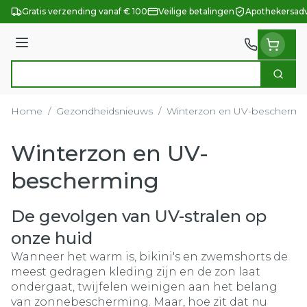
Ga naar de inhoud
Gratis verzending vanaf € 100
Veilige betalingen
Apothekersadv
Menu
Zoek
Product, merk, categorie...
Home
/
Gezondheidsnieuws
/
Winterzon en UV-beschermi
Winterzon en UV-
bescherming
De gevolgen van UV-stralen op
onze huid
Wanneer het warm is, bikini's en zwemshorts de
meest gedragen kleding zijn en de zon laat
ondergaat, twijfelen weinigen aan het belang
van zonnebescherming. Maar, hoe zit dat nu