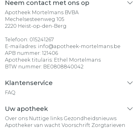
Neem contact met ons op
Apotheek Mortelmans BVBA
Mechelsesteenweg 105
2220
Heist-op-den-Berg
Telefoon:
015241267
E-mailadres:
info@
apotheek-mortelmans.be
APB nummer:
121406
Apotheek titularis:
Ethel Mortelmans
BTW nummer:
BE0808840042
Klantenservice
FAQ
Uw apotheek
Over ons
Nuttige links
Gezondheidsnieuws
Apotheker van wacht
Voorschrift
Zorgtarieven