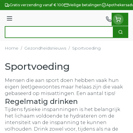
Ga naar de inhoud
Gratis verzending vanaf € 100
Veilige betalingen
Apothekersadv
Menu
Zoek
Product, merk, categorie...
Home
/
Gezondheidsnieuws
/
Sportvoeding
Sportvoeding
Mensen die aan sport doen hebben vaak hun
eigen (eet)gewoontes maar helaas zijn die vaak
gebaseerd op misvattingen. Een aantal tips!
Regelmatig drinken
Tijdens fysieke inspanningen is het belangrijk
het lichaam voldoende te hydrateren om de
intensiteit van de inspanning te kunnen
volhouden. Drink zowel voor, tijdens als na de