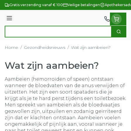
Ga naar de inhoud
Gratis verzending vanaf € 100
Veilige betalingen
Apothekersadv
Menu
Zoek
Product, merk, categorie...
Home
/
Gezondheidsnieuws
/
Wat zijn aambeien?
Wat zijn aambeien?
Aambeien (hemorroïden of speen) ontstaan
wanneer de bloedvaten van de anus verwijden of
uitzetten. Het zijn een soort spataders die je
krijgt als je te hard perst tijdens een toiletbezoek.
Men spreekt van aambeien als de bloedvaatjes
gezwollen zijn, uitpuilen en zodanig geïrriteerd
zijn dat er klachten ontstaan. Aambeien voelen
ongemakkelijk of pijnlijk aan, vooral wanneer je
naar het toilet geweest bent en kunnen ook