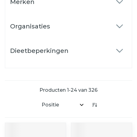
Merken
filter
Organisaties
filter
Dieetbeperkingen
filter
Producten
1
-
24
van
326
Sorteer op: