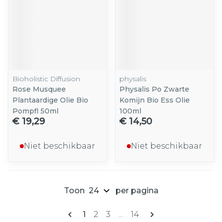
Bioholistic Diffusion
physalis
Rose Musquee
Physalis Po Zwarte
Plantaardige Olie Bio
Komijn Bio Ess Olie
Pompfl 50ml
100ml
€ 19,29
€ 14,50
Niet beschikbaar
Niet beschikbaar
Toon
per pagina
Pagina's
U lees momenteel pagina
Pagina
Pagina
Pagina
1
2
3
...
14