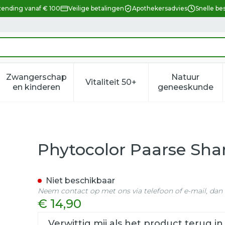
zending vanaf € 100
Veilige betalingen
Apothekersadvies
Snelle be
Zwangerschap
Natuur
Vitaliteit 50+
eid, verzorging en hygiëne categorie
enu voor Dieet, voeding en vitamines categorie
Toon submenu voor Zwangerschap en kindere
Toon submenu voor Vitalitei
Toon sub
en kinderen
geneeskunde
oo Fl 250ml
Phytocolor Paarse Sh
Niet beschikbaar
Neem contact op met ons via telefoon of e-mail, da
€ 14,90
Verwittig mij als het product terug in