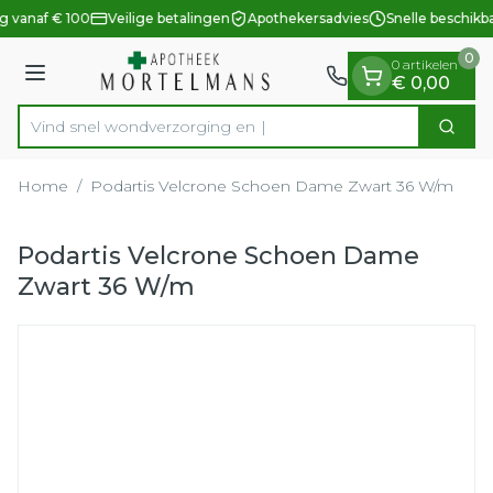
Dia 1 van 1
Ga naar de inhoud
g vanaf € 100
Veilige betalingen
Apothekersadvies
Snelle beschikb
0
0 artikelen
Menu
€ 0,00
Vind snel wondverzorg
Zoek
Product, merk, categorie...
Home
/
Podartis Velcrone Schoen Dame Zwart 36 W/m
Podartis Velcrone Schoen Dame
Zwart 36 W/m