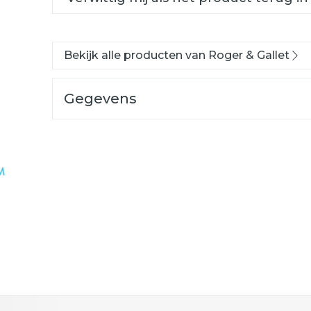
Bekijk alle producten van Roger & Gallet
Gegevens
ogelijk met de tabtoets. Je kunt de carrousel oversla
n