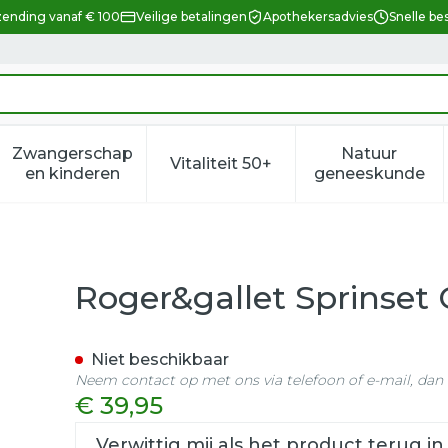
zending vanaf € 100
Veilige betalingen
Apothekersadvies
Snelle be
Zwangerschap
Natuur
Vitaliteit 50+
eid, verzorging en hygiëne categorie
enu voor Dieet, voeding en vitamines categorie
Toon submenu voor Zwangerschap en kindere
Toon submenu voor Vitalitei
Toon sub
en kinderen
geneeskunde
ngem. Rouge 17 2prod
Roger&gallet Sprinset
Niet beschikbaar
Neem contact op met ons via telefoon of e-mail, da
€ 39,95
Verwittig mij als het product terug in