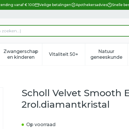
zending vanaf € 100
Veilige betalingen
Apothekersadvies
Snelle be
n
Zwangerschap
Natuur
Vitaliteit 50+
eid, verzorging en hygiëne categorie
enu voor Dieet, voeding en vitamines categorie
Toon submenu voor Zwangerschap en kindere
Toon submenu voor Vitalitei
Toon sub
en kinderen
geneeskunde
.pedi 2rol.diamantkristal
Scholl Velvet Smooth E
2rol.diamantkristal
Op voorraad