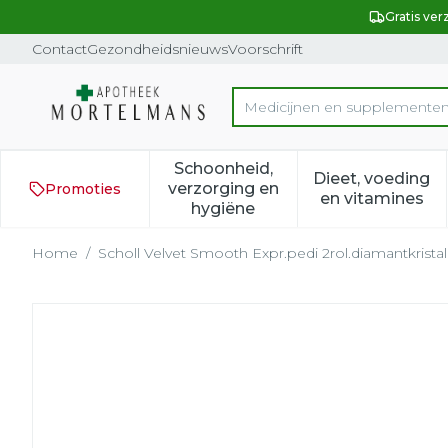
Ga naar de inhoud
Dia 1 van 1
Gratis ver
Contact
Gezondheidsnieuws
Voorschrift
Medicijnen en supplemente
Product, merk, categorie...
Schoonheid,
Dieet, voeding
verzorging en
Promoties
Toon submenu voor Schoonh
Toon subm
en vitamines
hygiëne
Home
/
Scholl Velvet Smooth Expr.pedi 2rol.diamantkristal
Scholl Velvet Smooth Expr