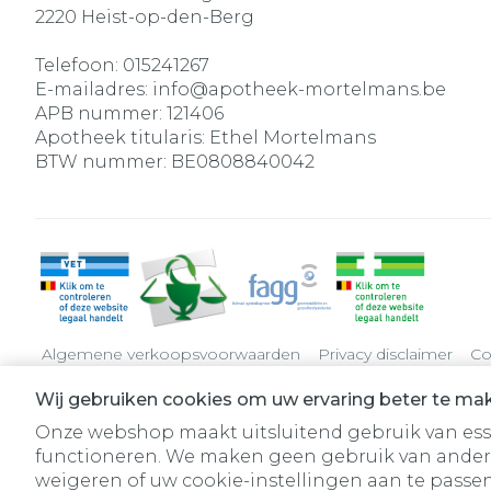
2220
Heist-op-den-Berg
Telefoon:
015241267
E-mailadres:
info@
apotheek-mortelmans.be
APB nummer:
121406
Apotheek titularis:
Ethel Mortelmans
BTW nummer:
BE0808840042
Algemene verkoopsvoorwaarden
Privacy disclaimer
Co
Wij gebruiken cookies om uw ervaring beter te ma
Onze webshop maakt uitsluitend gebruik van essen
functioneren. We maken geen gebruik van ander
weigeren of uw cookie-instellingen aan te passen.