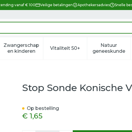
zending vanaf € 100
Veilige betalingen
Apothekersadvies
Snelle be
Zwangerschap
Natuur
Vitaliteit 50+
eid, verzorging en hygiëne categorie
enu voor Dieet, voeding en vitamines categorie
Toon submenu voor Zwangerschap en kindere
Toon submenu voor Vitalitei
Toon sub
en kinderen
geneeskunde
m Steriel 10mm
Stop Sonde Konische 
Op bestelling
€ 1,65