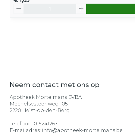
€ 1,65
Aantal
Neem contact met ons op
Apotheek Mortelmans BVBA
Mechelsesteenweg 105
2220
Heist-op-den-Berg
Telefoon:
015241267
E-mailadres:
info@
apotheek-mortelmans.be